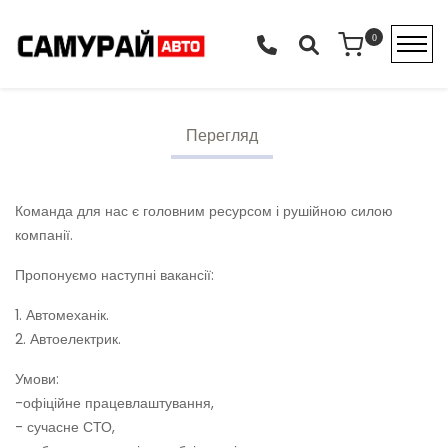
Перейти до основного вмісту
0
Primary tabs
(активна вкладка)
Перегляд
Команда для нас є головним ресурсом і рушійною силою
компанії.
Пропонуємо наступні вакансії:
1. Автомеханік.
2. Автоелектрик.
Умови:
-офіційне працевлаштування,
- сучасне СТО,