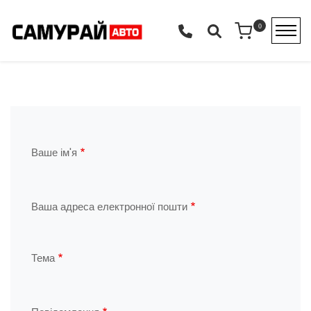
Перейти до основного вмісту
0
Primary tabs
Ваше ім'я
Ваша адреса електронної пошти
Тема