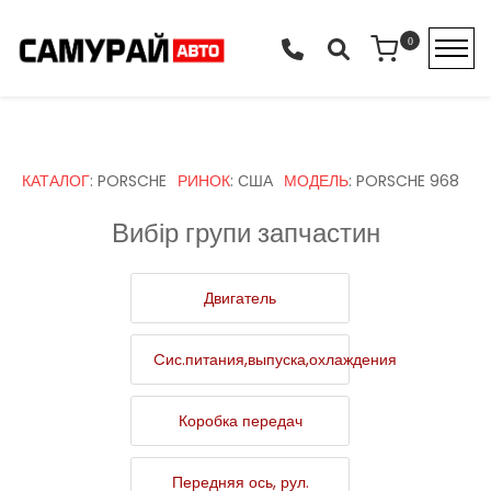
Перейти до основного вмісту
0
Primary tabs
КАТАЛОГ
: PORSCHE
РИНОК
: США
МОДЕЛЬ
: PORSCHE 968
Вибір групи запчастин
Двигатель
Cис.питания,выпуска,охлаждения
Коробка передач
Передняя ось, рул.